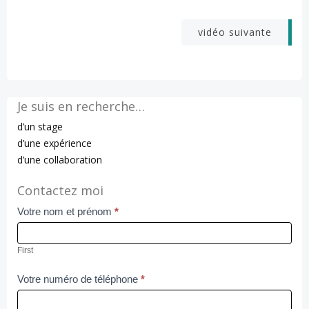
Navigation
vidéo suivante
de
l’article
Je suis en recherche…
d’un stage
d’une expérience
d’une collaboration
Contactez moi
Votre nom et prénom
*
Contact
Us
First
Votre numéro de téléphone
*