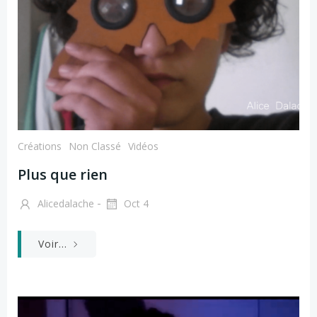
Créations
Non Classé
Vidéos
Plus que rien
-
Alicedalache
Oct 4
Voir...