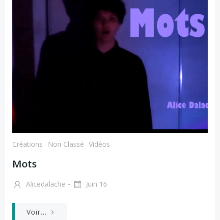
Créations
Non Classé
Vidéos
Mots
-
Alicedalache
Juin 16
Voir...