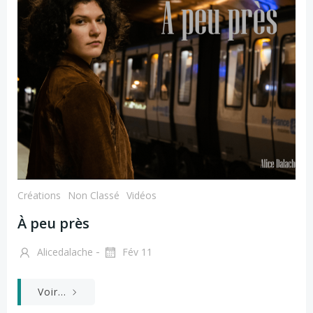
Créations
Non Classé
Vidéos
À peu près
-
Alicedalache
Fév 11
Voir...