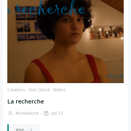
Créations
Non Classé
Vidéos
La recherche
-
Alicedalache
Jan 27
Voir...