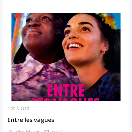
Non Classé
Entre les vagues
-
Alicedalache
Avr 23