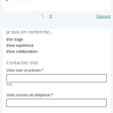
Navigation
Navigation
Nav
Page
Suivant
Page
1
2
des
des
de
Je suis en recherche…
articles
articles
art
d’un stage
d’une expérience
d’une collaboration
Contactez moi
Votre nom et prénom
*
Contact
Us
First
Votre numéro de téléphone
*