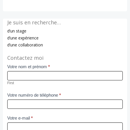
de
de
l’article
l’article
Je suis en recherche…
d’un stage
d’une expérience
d’une collaboration
Contactez moi
Votre nom et prénom
*
Contact
Us
First
Votre numéro de téléphone
*
Votre e-mail
*